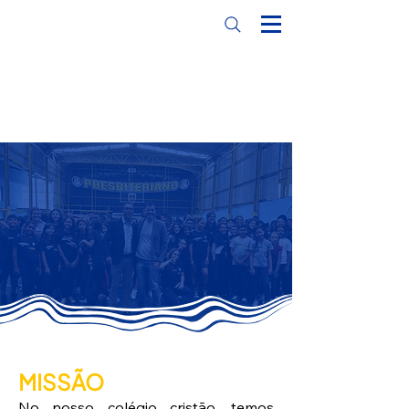
MISSÃO
No nosso colégio cristão, temos